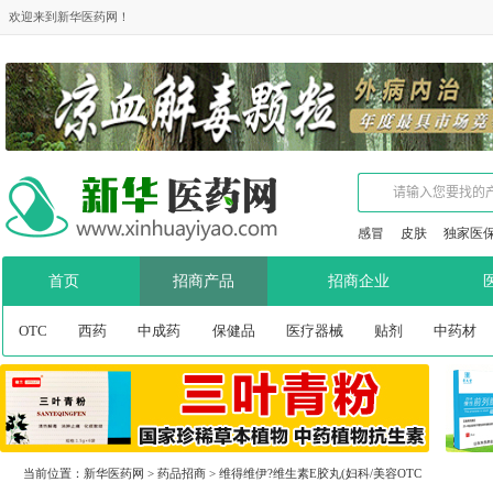
欢迎来到新华医药网！
感冒
皮肤
独家医
首页
招商产品
招商企业
OTC
西药
中成药
保健品
医疗器械
贴剂
中药材
当前位置：
新华医药网
>
药品招商
>
维得维伊?维生素E胶丸(妇科/美容OTC