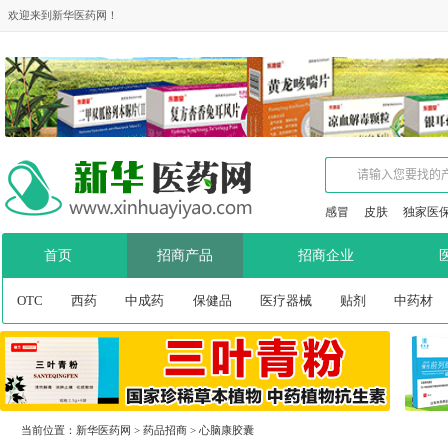
欢迎来到新华医药网！
感冒
皮肤
独家医
首页
招商产品
招商企业
OTC
西药
中成药
保健品
医疗器械
贴剂
中药材
当前位置：
新华医药网
>
药品招商
>
心脑康胶囊