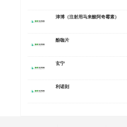
津博（注射用马来酸阿奇霉素）
酚咖片
玄宁
利诺刻