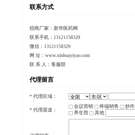
联系方式
招商厂家：新华医药网
联系手机：13121158329
微信：13121158329
网 址：www.xinhuayiyao.com
联 系 人：客服部
代理留言
*
代理区域：
会议营销
终端销售
炒
*
代理渠道：
养生馆
其他