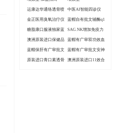
运康达华通络透骨喷
中医AI智能四诊仪
剂
金正医用臭氧治疗仪
蓝帽自有批文辅酶q1
JZ-3000B
糖脂康口服液独家蓝
0口服液私域会销爆款
SAG.NK增加免疫力
帽私域会销爆品可贴
澳洲原装进口保健品
新品澳洲原装大贸进
蓝帽有广审双功效血
牌定制可大包
EVFCELL保护血管新
蓝帽保肝有广审批文
口保健品可贴牌定制
压血脂黄金牌血康可
蓝帽有广审批文安神
品可大包可贴牌定制
水飞蓟可贴牌定制可
原装进口青口素透骨
可大包
大包
口服液辅助睡眠可大
澳洲原装进口11效合
私域
大包
草鱼骨胶原蛋白膏外
包
一软骨粉氨基葡萄糖
用可大包可贴牌
可大包可贴牌