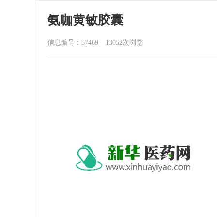
氨咖黄敏胶囊
信息编号：57469
13052
次浏览