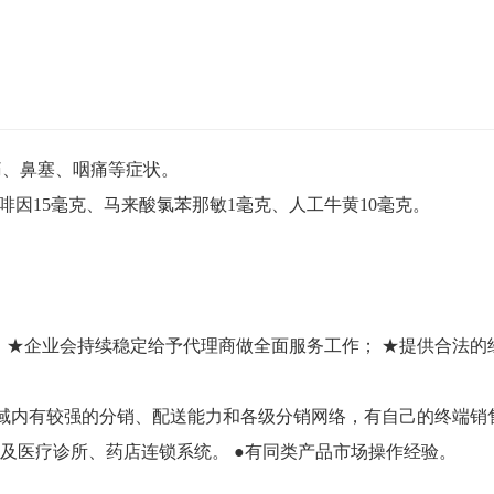
痛、鼻塞、咽痛等症状。
啡因15毫克、马来酸氯苯那敏1毫克、人工牛黄10毫克。
 ★企业会持续稳定给予代理商做全面服务工作； ★提供合法的
区域内有较强的分销、配送能力和各级分销网络，有自己的终端销
站及医疗诊所、药店连锁系统。 ●有同类产品市场操作经验。