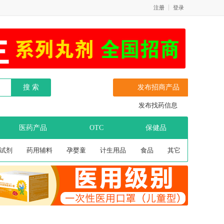
注册
登录
发布招商产品
发布找药信息
医药产品
OTC
保健品
试剂
药用辅料
孕婴童
计生用品
食品
其它