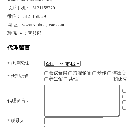
联系手机：13121158329
微信：13121158329
网 址：www.xinhuayiyao.com
联 系 人：客服部
代理留言
*
代理区域：
会议营销
终端销售
炒作
体验店
*
代理渠道：
养生馆
其他
如还有
代理留言：
*
联系人：