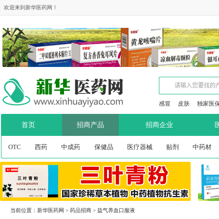
欢迎来到新华医药网！
感冒
皮肤
独家医
首页
招商产品
招商企业
OTC
西药
中成药
保健品
医疗器械
贴剂
中药材
当前位置：
新华医药网
>
药品招商
>
益气养血口服液