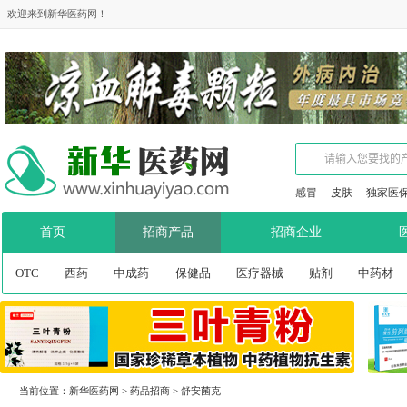
欢迎来到新华医药网！
感冒
皮肤
独家医
首页
招商产品
招商企业
OTC
西药
中成药
保健品
医疗器械
贴剂
中药材
当前位置：
新华医药网
>
药品招商
>
舒安菌克