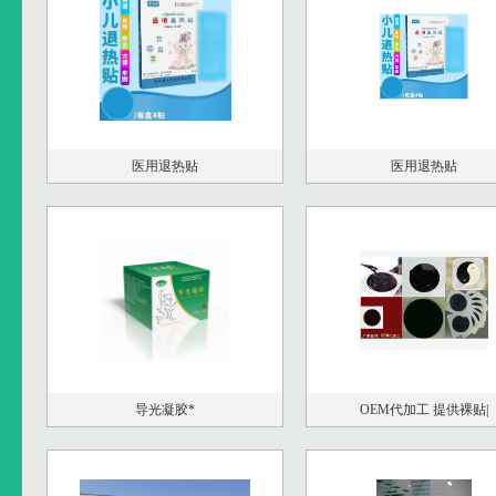
医用退热贴
医用退热贴
导光凝胶*
OEM代加工 提供裸贴|