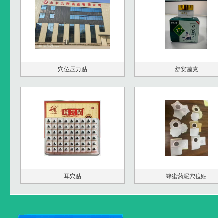
穴位压力贴
舒安菌克
耳穴贴
蜂蜜药泥穴位贴