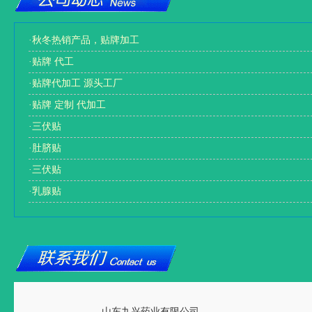
·
秋冬热销产品，贴牌加工
·
贴牌 代工
·
贴牌代加工 源头工厂
·
贴牌 定制 代加工
·
三伏贴
·
肚脐贴
·
三伏贴
·
乳腺贴
山东九兴药业有限公司