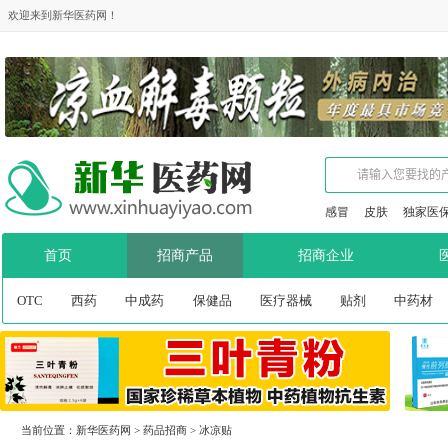
欢迎来到新华医药网！
感冒
皮肤
独家医
首页
招商产品
招商企业
OTC
西药
中成药
保健品
医疗器械
贴剂
中药材
当前位置：
新华医药网
>
药品招商
>
冰凉贴